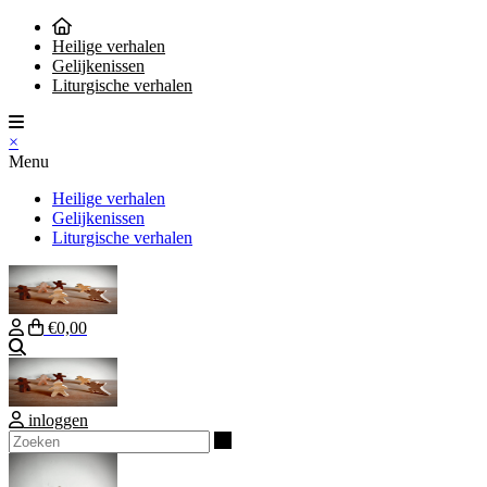
Heilige verhalen
Gelijkenissen
Liturgische verhalen
×
Menu
Heilige verhalen
Gelijkenissen
Liturgische verhalen
€0,00
Zoeken
inloggen
Zoeken